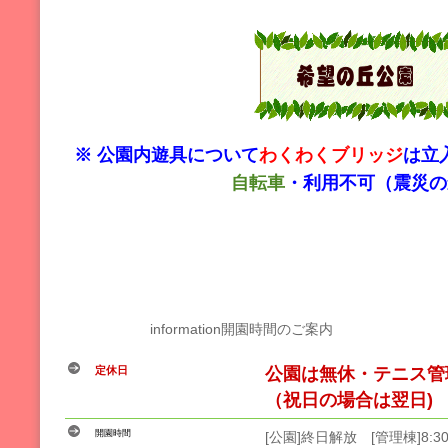
※ 公園内遊具について
わくわくブリッジ
は立
自転車
・利用不可（震災の
information
開園時間のご案内
定休日
公園は無休・テニス管
（祝日の場合は翌日)
開園時間
[公園]終日解放 [管理棟]8:30 