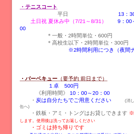
・テニスコート
平日
13：3
土日祝 夏休み中（7/21～8/31）
9：00
00
＊一般・2時間単位・600
＊高校生以下・2時間単位・30
※2時間利用につき
（夜間ナ
・バーベキュー
（要予約 前日まで）
１卓 500円
《利用時間》
10：00～20：00
・
炭は自分たちでご用意ください
(消し
缶へ)
・鉄板・アミ・トングはお貸しできます
します。使用後は洗ってお返しください
・ゴミは持ち帰りです