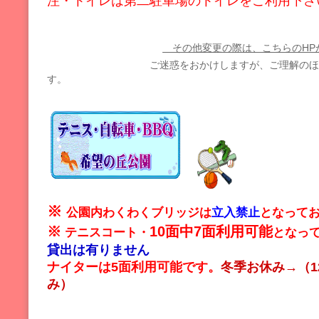
注・トイレは第二駐車場のトイレをご利用下さ
その他変更の際は、こちらのHP
ご迷惑をおかけしますが、ご理解のほどよ
す。
※
公園内わくわくブリッジは
立入禁止
となって
※
10面中7面利用可能
テニスコート
・
となっ
貸出は有りません
ナイターは5面利用可能です。
冬季お休み→（12
み）