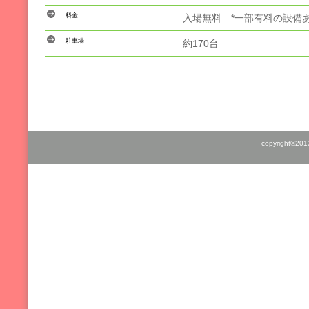
料金
入場無料 *一部有料の設備
駐車場
約170台
copyright©201