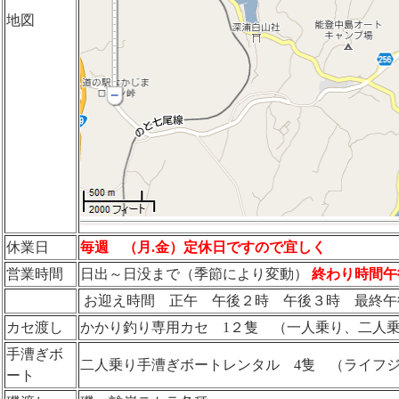
地図
休業日
毎週 （月.金）定休日ですので宜しく
営業時間
日出～日没まで（季節により変動）
終わり時間午
お迎え時間 正午 午後２時 午後３時 最終午
カセ渡し
かかり釣り専用カセ 1２隻 （一人乗り、二人
手漕ぎボ
二人乗り手漕ぎボートレンタル 4隻 （ライフ
ート